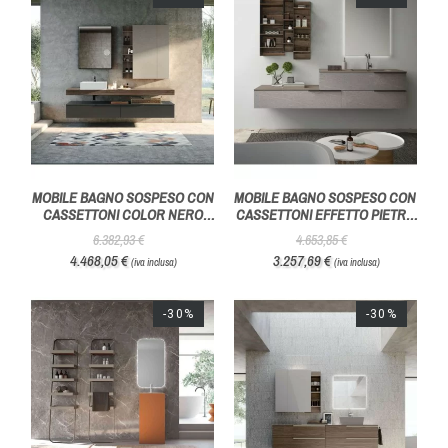
MOBILE BAGNO SOSPESO CON
MOBILE BAGNO SOSPESO CON
CASSETTONI COLOR NERO
CASSETTONI EFFETTO PIETRA
CARBONE COMPOSIZIONE J&T
COMPOSIZIONE J&T 12 -
6.382,93 €
4.653,85 €
11 - AZZURRA BAGNI
AZZURRA BAGNI
4.468,05 €
3.257,69 €
(iva inclusa)
(iva inclusa)
-30%
-30%