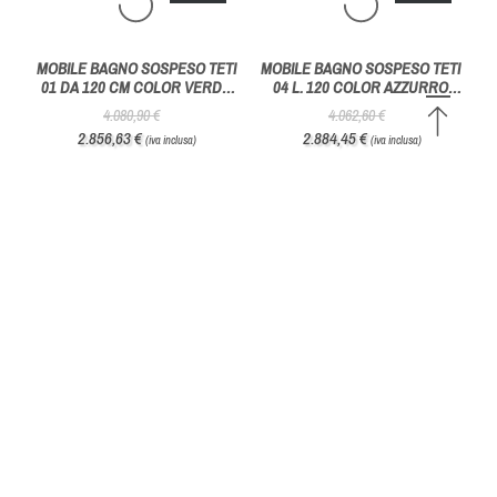
MOBILE BAGNO EASY
MOBILE BAGNO 60 CM EASY
CANNETTATO 09 CON SPECCHIO
AFRODITE 01 COMPATTO ED
TONDO - BELBAGNO ITALIA
ELEGANTE - BELBAGNO ITALIA
1.213,90 €
1.281,00 €
971,12 €
1.024,80 €
(iva inclusa)
(iva inclusa)
-27%
-26%
COMPOSIZIONE EASY AFRODITE
COMPOSIZIONE BAGNO EASY
01 H. 33 CM: MOBILE BAGNO
AFRODITE 02 L. 90 CM IN
CON TOP IN ROVERE CHIARO -
EFFETTO LEGNO ROVERE -
2.366,80 €
2.501,00 €
BELBAGNO
BELBAGNO