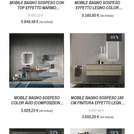
MOBILE BAGNO SOSPESO CON
MOBILE BAGNO SOSPESO
TOP EFFETTO MARMO
EFFETTO LEGNO COLOR
COMPOSIZIONE J&T 03-
CASTAGNO - HAFRO GEROMIN
5.160,60 €
8.352,12 €
(iva inclusa)
AZZURRA BAGNI
5.846,48 €
(iva inclusa)
-30%
MOBILE BAGNO SOSPESO
MOBILE BAGNO SOSPESO 160
COLOR AVIO (COMPOSIZIONE
CM FINITURA EFFETTO LEGNO
J&T 04) - AZZURRA BAGNI
COMPOSIZIONE J&T 06 -
5.629,23 €
5.507,43 €
(iva inclusa)
AZZURRA BAGNI
3.855,20 €
(iva inclusa)
-30%
-30%