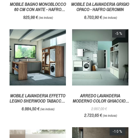
MOBILE BAGNO MONOBLOCCO
MOBILE DA LAVANDERIA GRIGIO
60 CM CON ANTE - HAFRO
OPACO - HAFRO GEROMIN
GEROMIN
925,98 €
6.703,90 €
(iva inclusa)
(iva inclusa)
-5%
MOBILE LAVANDERIA EFFETTO
ARREDO LAVANDERIA
LEGNO SHERWOOD TABACCO -
MODERNO COLOR GHIACCIO -
HAFRO GEROMIN
HAFRO GEROMIN
6.984,50 €
2.867,00 €
(iva inclusa)
2.723,65 €
(iva inclusa)
-10%