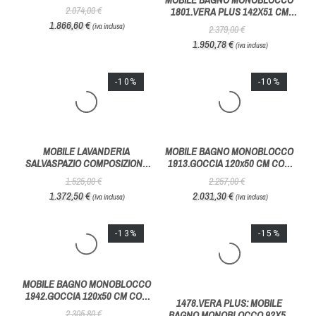
2.379,00 €
1.281,00 €
GEROMIN
GEROMIN
2.141,10 €
1.088,85 €
(iva inclusa)
(iva inclusa)
-10%
-18%
MOBILE BAGNO MONOBLOCCO
MOBILE BAGNO MONOBLOCCO
1451.SLIM PLUS 100X35 CM CON
1801.VERA PLUS 142X51 CM
COLONNA - HAFRO GEROMIN
CON DOPPIO LAVABO - HAFRO
2.074,00 €
2.379,00 €
GEROMIN
1.866,60 €
1.950,78 €
(iva inclusa)
(iva inclusa)
-10%
-10%