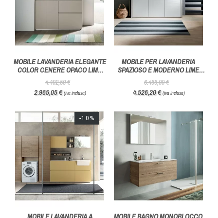
MOBILE LAVANDERIA ELEGANTE
MOBILE PER LAVANDERIA
COLOR CENERE OPACO LIME
SPAZIOSO E MODERNO LIME
WASH COMPOSIZIONE 05 -
WASH COMPOSIZIONE 07 -
4.492,50 €
6.466,00 €
AZZURRA BAGNI
AZZURRA BAGNI
2.965,05 €
4.526,20 €
(iva inclusa)
(iva inclusa)
-10%
MOBILE LAVANDERIA A
MOBILE BAGNO MONOBLOCCO