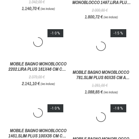
MOBILE MONOBLOCCO
COMPOSIZIONE BAGNO
COMPATTO 992.LIRA PLUS 81x46
MONOBLOCCO 1497.LIRA PLUS
CM CON PENSILE - HAFRO
CON MEZZA COLONNA - HAFRO
1.342,00 €
2.000,80 €
GEROMIN
GEROMIN
1.140,70 €
1.800,72 €
(iva inclusa)
(iva inclusa)
-10%
-15%
MOBILE BAGNO MONOBLOCCO
MOBILE BAGNO MONOBLOCCO
2202.LIRA PLUS 161X46 CM CON
781.SLIM PLUS 60X35 CM A
LAVABO DOPPIO - HAFRO
PROFONDITA' RIDOTTA- HAFRO