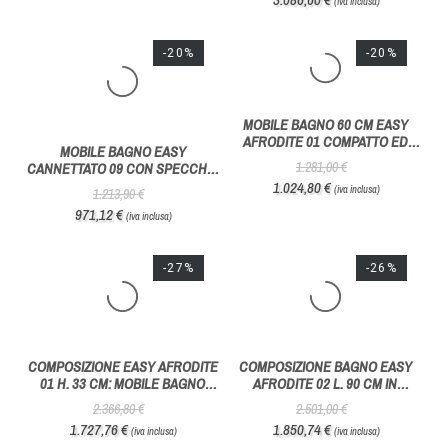
MOBILE BAGNO MONOBLOCCO
1478.VERA PLUS: MOBILE
1942.GOCCIA 120x50 CM CON
BAGNO MONOBLOCCO 92X51
TOP IN GRES - HAFRO GEROMIN
CM CON SPECCHIO
2.305,80 €
1.891,00 €
CONTENITORE - HAFRO
2.006,05 €
1.607,35 €
(iva inclusa)
(iva inclusa)
GEROMIN
-12%
-8%
MOBILE BAGNO SOSPESO EASY
MOBILE BAGNO COLLEZIONE
CANNETTATO 01 CON PENSILE -
EASY CANNETTATO 02 CON
BELBAGNO ITALIA
DOPPIA MENSOLA - BELBAGNO
1.305,40 €
1.165,10 €
ITALIA
1.148,75 €
1.071,89 €
(iva inclusa)
(iva inclusa)