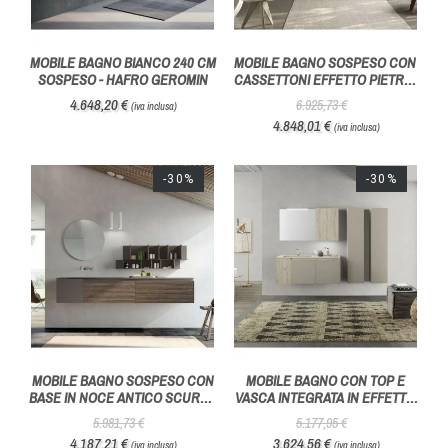
MOBILE BAGNO BIANCO 240 CM
MOBILE BAGNO SOSPESO CON
SOSPESO - HAFRO GEROMIN
CASSETTONI EFFETTO PIETRA-
AZZURRA BAGNI
4.648,20 €
6.925,73 €
(iva inclusa)
4.848,01 €
(iva inclusa)
-30%
-30%
MOBILE BAGNO SOSPESO CON
MOBILE BAGNO CON TOP E
BASE IN NOCE ANTICO SCURO -
VASCA INTEGRATA IN EFFETTO
AZZURRA BAGNI
LEGNO - AZZURRA BAGNI
5.981,73 €
5.177,95 €
4.187,21 €
3.624,56 €
(iva inclusa)
(iva inclusa)