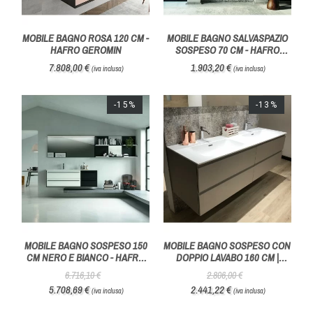
MOBILE BAGNO ROSA 120 CM -
MOBILE BAGNO SALVASPAZIO
HAFRO GEROMIN
SOSPESO 70 CM - HAFRO
GEROMIN
7.808,00 €
1.903,20 €
(iva inclusa)
(iva inclusa)
-15%
-13%
MOBILE BAGNO SOSPESO 150
MOBILE BAGNO SOSPESO CON
CM NERO E BIANCO - HAFRO
DOPPIO LAVABO 160 CM |
GEROMIN
AZZURRA BAGNI
6.716,10 €
2.806,00 €
5.708,69 €
2.441,22 €
(iva inclusa)
(iva inclusa)