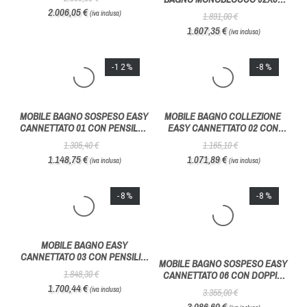
MOBILE LAVANDERIA
MOBILE BAGNO MONOBLOCCO
SALVASPAZIO COMPOSIZIONE
1913.GOCCIA 120x50 CM CON
WASH 08 A PROFONDITA'
SPECCHIO RETROILLUMINATO-
1.525,00 €
2.257,00 €
RIDOTTA - AZZURRA BAGNI
HAFRO GEROMIN
1.372,50 €
2.031,30 €
(iva inclusa)
(iva inclusa)
-13%
-15%