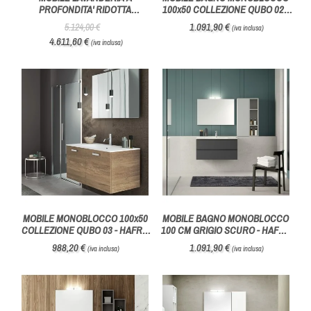
PROFONDITA' RIDOTTA
100x50 COLLEZIONE QUBO 02 -
COMPOSIZIONE WASH 09 -
HAFRO GEROMIN
1.091,90 €
5.124,00 €
(iva inclusa)
AZZURRA BAGNI
4.611,60 €
(iva inclusa)
MOBILE MONOBLOCCO 100x50
MOBILE BAGNO MONOBLOCCO
COLLEZIONE QUBO 03 - HAFRO
100 CM GRIGIO SCURO - HAFRO
GEROMIN
GEROMIN
988,20 €
1.091,90 €
(iva inclusa)
(iva inclusa)