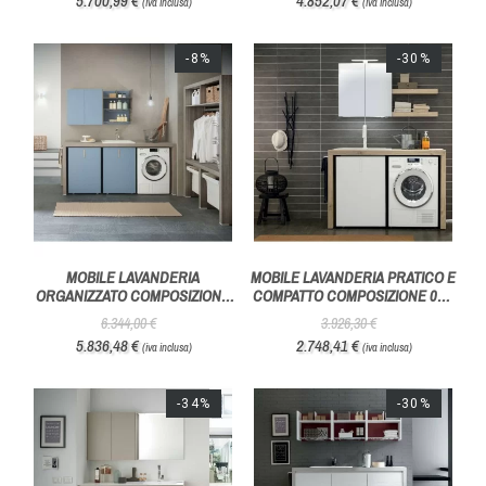
5.700,99 €
4.852,07 €
(iva inclusa)
(iva inclusa)
-8%
-30%
MOBILE LAVANDERIA
MOBILE LAVANDERIA PRATICO E
ORGANIZZATO COMPOSIZIONE
COMPATTO COMPOSIZIONE 04 -
WASH 01- AZZURRA BAGNI
AZZURRA BAGNI
6.344,00 €
3.926,30 €
5.836,48 €
2.748,41 €
(iva inclusa)
(iva inclusa)
-34%
-30%