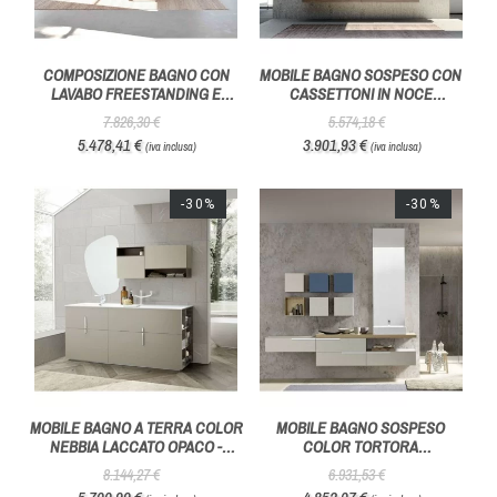
COMPOSIZIONE BAGNO CON
MOBILE BAGNO SOSPESO CON
LAVABO FREESTANDING E
CASSETTONI IN NOCE
PORTASALVIETTE IN METALLO -
COMPOSIZIONE ALL 13 -
7.826,30 €
5.574,18 €
AZZURRA BAGNI
AZZURRA BAGNI
5.478,41 €
3.901,93 €
(iva inclusa)
(iva inclusa)
-30%
-30%
MOBILE BAGNO A TERRA COLOR
MOBILE BAGNO SOSPESO
NEBBIA LACCATO OPACO -
COLOR TORTORA
AZZURRA BAGNI
COMPOSIZIONE 002 - AZZURRA
8.144,27 €
6.931,53 €
BAGNI